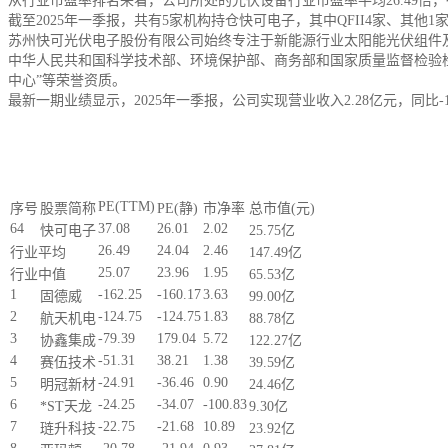
从行业市盈率排名来看，公司所处的光伏设备行业市盈率平均26.49倍，行
截至2025年一季报，共有5家机构持仓快可电子，其中QFII4家、其他1家，
苏州快可光伏电子股份有限公司始终专注于新能源行业太阳能光伏组件
中华人民共和国科学技术部、环境保护部、商务部和国家质量监督检验检
中心”等荣誉资质。
最新一期业绩显示，2025年一季报，公司实现营业收入2.28亿元，同比-11.3
PE(TTM)
序号
股票简称
PE(静)
市净率
总市值(元)
64
37.08
26.01
2.02
快可电子
25.75亿
26.49
24.04
2.46
行业平均
147.49亿
25.07
23.96
1.95
行业中值
65.53亿
1
-162.25
-160.17
3.63
固德威
99.00亿
2
-124.75
-124.75
1.83
航天机电
88.78亿
3
-79.39
179.04
5.72
协鑫集成
122.27亿
4
-51.31
38.21
1.38
赛伍技术
39.59亿
5
-24.91
-36.46
0.90
明冠新材
24.46亿
6
-24.25
-34.07
-100.83
*ST天龙
9.30亿
7
-22.75
-21.68
10.89
琏升科技
23.92亿